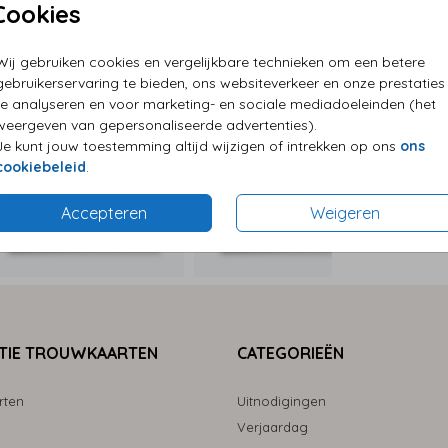
Cookies
P
Wij gebruiken cookies en vergelijkbare technieken om een betere
E
gebruikerservaring te bieden, ons websiteverkeer en onze prestaties
G
te analyseren en voor marketing- en sociale mediadoeleinden (het
weergeven van gepersonaliseerde advertenties).
Je kunt jouw toestemming altijd wijzigen of intrekken op ons
ons
cookiebeleid
.
Formaten
Accepteren
Weigeren
TIE TROUWKAARTEN
CATEGORIEËN
rten
Uitnodigingen
Verjaardag