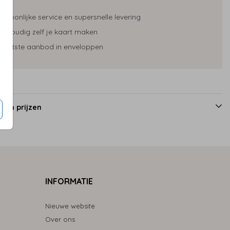
ersoonlijke service en supersnelle levering
envoudig zelf je kaart maken
rootste aanbod in enveloppen
 en prijzen
INFORMATIE
Nieuwe website
Over ons