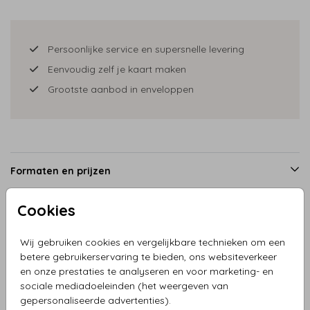
Persoonlijke service en supersnelle levering
Eenvoudig zelf je kaart maken
Grootste aanbod in enveloppen
Formaten en prijzen
Cookies
Productinformatie
Wij gebruiken cookies en vergelijkbare technieken om een
betere gebruikerservaring te bieden, ons websiteverkeer
Omschrijving
en onze prestaties te analyseren en voor marketing- en
sociale mediadoeleinden (het weergeven van
Geboortekaart meisje en zusje in bakfiets goudfolie met
gepersonaliseerde advertenties).
hartjes en prachtige achtergrond kleur. Wat een plaatje!