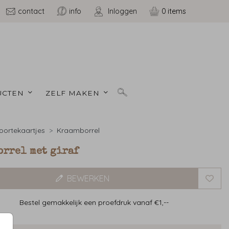
contact
info
Inloggen
0
CTEN 
ZELF MAKEN 
ortekaartjes
Kraamborrel
orrel met giraf
BEWERKEN
Bestel gemakkelijk een proefdruk vanaf €1,--