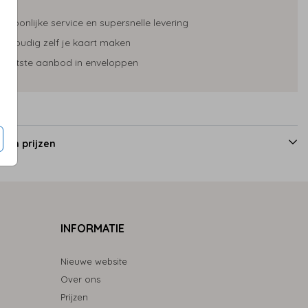
ersoonlijke service en supersnelle levering
envoudig zelf je kaart maken
rootste aanbod in enveloppen
 en prijzen
INFORMATIE
Nieuwe website
Over ons
Prijzen