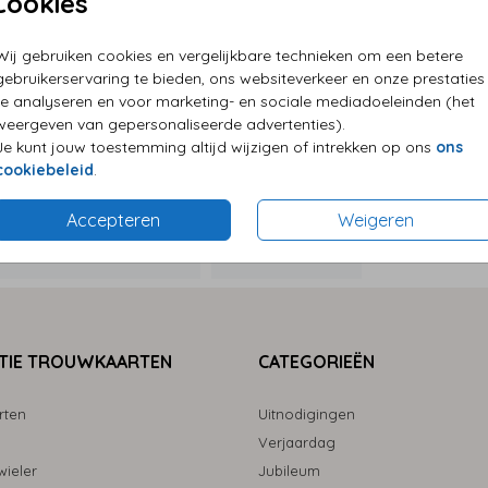
Cookies
P
Wij gebruiken cookies en vergelijkbare technieken om een betere
E
gebruikerservaring te bieden, ons websiteverkeer en onze prestaties
G
te analyseren en voor marketing- en sociale mediadoeleinden (het
weergeven van gepersonaliseerde advertenties).
Je kunt jouw toestemming altijd wijzigen of intrekken op ons
ons
cookiebeleid
.
Accepteren
Weigeren
Formaten
TIE TROUWKAARTEN
CATEGORIEËN
rten
Uitnodigingen
Verjaardag
ieler
Jubileum