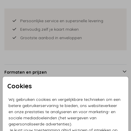
Persoonlijke service en supersnelle levering
Eenvoudig zelf je kaart maken
Grootste aanbod in enveloppen
Formaten en prijzen
Cookies
Productinformatie
Wij gebruiken cookies en vergelijkbare technieken om een
betere gebruikerservaring te bieden, ons websiteverkeer
en onze prestaties te analyseren en voor marketing- en
Omschrijving
sociale mediadoeleinden (het weergeven van
Vierkant hout geboortekaartje jongen in bakfiets
gepersonaliseerde advertenties).
Je kunt jouw toestemming altijd wijzigen of intrekken op