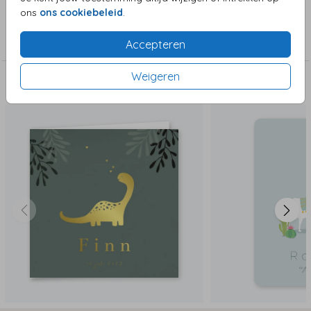
ons
ons cookiebeleid
.
Collectie
Jongenskaart
Accepteren
Weigeren
Deze zijn ook leuk!