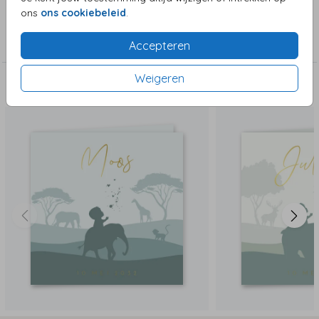
ons
ons cookiebeleid
.
Collectie
Jongenskaart
Accepteren
Weigeren
Deze zijn ook leuk!