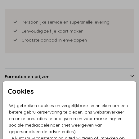
Persoonlijke service en supersnelle levering
Eenvoudig zelf je kaart maken
Grootste aanbod in enveloppen
Formaten en prijzen
Cookies
Productinformatie
Wij gebruiken cookies en vergelijkbare technieken om een
betere gebruikerservaring te bieden, ons websiteverkeer
en onze prestaties te analyseren en voor marketing- en
Omschrijving
sociale mediadoeleinden (het weergeven van
Kraamkaartje baby borrel velvet warm blauw
gepersonaliseerde advertenties).
Je kunt jouw toestemming altijd wijzigen of intrekken op