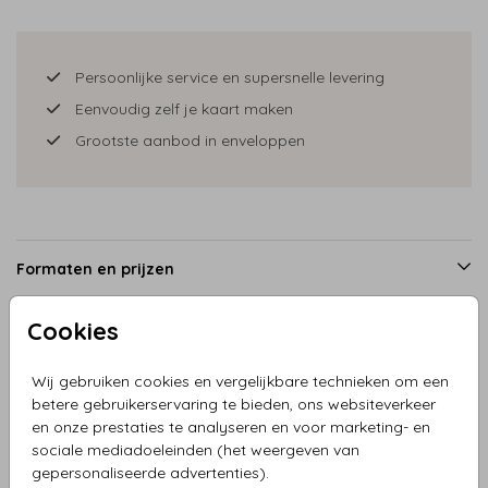
Persoonlijke service en supersnelle levering
Eenvoudig zelf je kaart maken
Grootste aanbod in enveloppen
Formaten en prijzen
Cookies
Productinformatie
Wij gebruiken cookies en vergelijkbare technieken om een
betere gebruikerservaring te bieden, ons websiteverkeer
Omschrijving
en onze prestaties te analyseren en voor marketing- en
sociale mediadoeleinden (het weergeven van
Geboortekaartje zusje met baby jongen kruiwagen grijs.
gepersonaliseerde advertenties).
Wat een lief kaartje. De blaadjes dwarrelen rond!