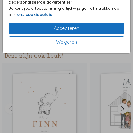
gepersonaliseerde advertenties).
zoals een vlinder, bij en vogel. De achtergrond is naar wens
Je kunt jouw toestemming altijd wijzigen of intrekken op
aanpasbaar in de clipart.
ons
ons cookiebeleid
.
Collectie
Accepteren
Jongenskaart
Weigeren
Deze zijn ook leuk!