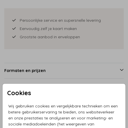
Persoonlijke service en supersnelle levering
Eenvoudig zelf je kaart maken
Grootste aanbod in enveloppen
Formaten en prijzen
Cookies
Productinformatie
Wij gebruiken cookies en vergelijkbare technieken om een
Omschrijving
betere gebruikerservaring te bieden, ons websiteverkeer
en onze prestaties te analyseren en voor marketing- en
Geboortekaartjes jongen kinderwagen en zusjes met fris
sociale mediadoeleinden (het weergeven van
landschap met bomen, vlaggetjes, bloemen en diertjes,