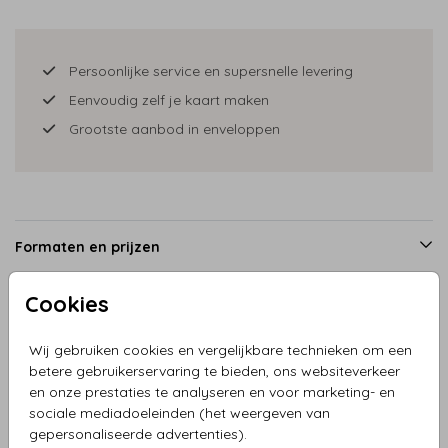
Persoonlijke service en supersnelle levering
Eenvoudig zelf je kaart maken
Grootste aanbod in enveloppen
Formaten en prijzen
Cookies
Productinformatie
Wij gebruiken cookies en vergelijkbare technieken om een
betere gebruikerservaring te bieden, ons websiteverkeer
Omschrijving
en onze prestaties te analyseren en voor marketing- en
sociale mediadoeleinden (het weergeven van
Geboortekaartje vierkant jongen slee met landschap in
gepersonaliseerde advertenties).
mooie groene tinten.