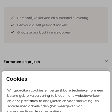
Persoonlijke service en supersnelle levering
Eenvoudig zelf je kaart maken
Grootste aanbod in enveloppen
Formaten en prijzen
Cookies
Productinformatie
Wij gebruiken cookies en vergelijkbare technieken om een
betere gebruikerservaring te bieden, ons websiteverkeer
Omschrijving
en onze prestaties te analyseren en voor marketing- en
Geboortekaartje tractor groen met aanhangwagen zus
sociale mediadoeleinden (het weergeven van
broertje, de afbeeldingen zijn los, dus je kunt naar wens
gepersonaliseerde advertenties).