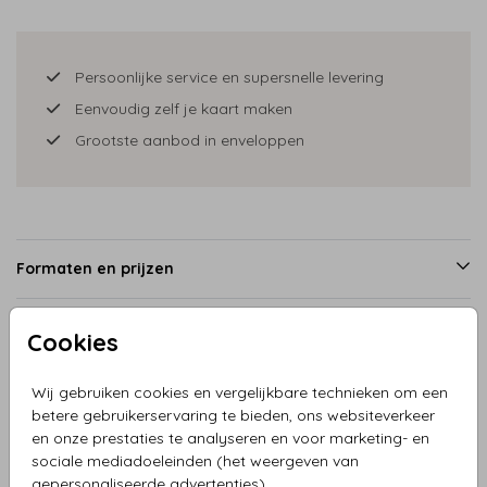
Persoonlijke service en supersnelle levering
Eenvoudig zelf je kaart maken
Grootste aanbod in enveloppen
Formaten en prijzen
Cookies
Productinformatie
Wij gebruiken cookies en vergelijkbare technieken om een
betere gebruikerservaring te bieden, ons websiteverkeer
Omschrijving
en onze prestaties te analyseren en voor marketing- en
Geboortekaartje silhouet jongen brandweerwagen zusjes,
sociale mediadoeleinden (het weergeven van
alle afbeeldingen zijn los, je kunt naar wens je kaart
gepersonaliseerde advertenties).