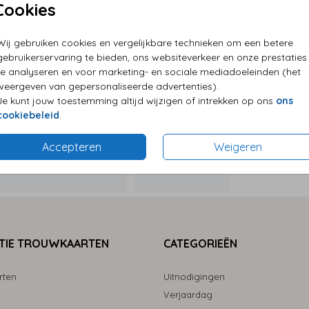
Cookies
Wij gebruiken cookies en vergelijkbare technieken om een betere
P
gebruikerservaring te bieden, ons websiteverkeer en onze prestaties
E
te analyseren en voor marketing- en sociale mediadoeleinden (het
G
weergeven van gepersonaliseerde advertenties).
Je kunt jouw toestemming altijd wijzigen of intrekken op ons
ons
cookiebeleid
.
Accepteren
Weigeren
Formaten
TIE TROUWKAARTEN
CATEGORIEËN
rten
Uitnodigingen
Verjaardag