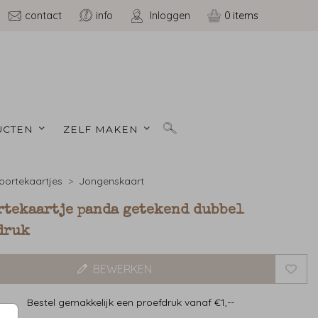
contact
info
Inloggen
0
CTEN 
ZELF MAKEN 
ortekaartjes
Jongenskaart
rtekaartje panda getekend dubbel
druk
BEWERKEN
Bestel gemakkelijk een proefdruk vanaf €1,--