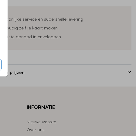
ersoonlijke service en supersnelle levering
envoudig zelf je kaart maken
rootste aanbod in enveloppen
 en prijzen
INFORMATIE
Nieuwe website
Over ons