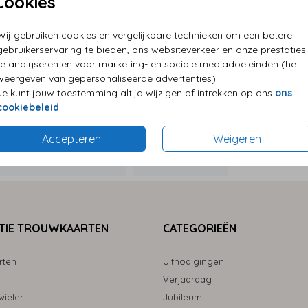
Cookies
P
Wij gebruiken cookies en vergelijkbare technieken om een betere
E
gebruikerservaring te bieden, ons websiteverkeer en onze prestaties
G
te analyseren en voor marketing- en sociale mediadoeleinden (het
weergeven van gepersonaliseerde advertenties).
Je kunt jouw toestemming altijd wijzigen of intrekken op ons
ons
cookiebeleid
.
Accepteren
Weigeren
Formaten
TIE TROUWKAARTEN
CATEGORIEËN
rten
Uitnodigingen
Verjaardag
ieler
Jubileum