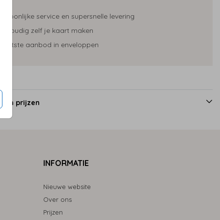
ersoonlijke service en supersnelle levering
envoudig zelf je kaart maken
rootste aanbod in enveloppen
 en prijzen
INFORMATIE
Nieuwe website
Over ons
Prijzen