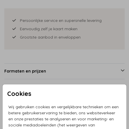
Persoonlijke service en supersnelle levering
Eenvoudig zelf je kaart maken
Grootste aanbod in enveloppen
Formaten en prijzen
Cookies
Productinformatie
Wij gebruiken cookies en vergelijkbare technieken om een
Omschrijving
betere gebruikerservaring te bieden, ons websiteverkeer
en onze prestaties te analyseren en voor marketing- en
Geboortekaartje met lopende ouders achterkant met baby
sociale mediadoeleinden (het weergeven van
jongen in rugzak. Broertjes en zusjes lopen er langs. Op de