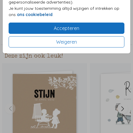
gepersonaliseerde advertenties).
achtergrond kun je kiezen uit een stad, dorp of iets anders.
Je kunt jouw toestemming altijd wijzigen of intrekken op
Voorbeeld kaartje heeft Nijmegen als beeld.
ons
ons cookiebeleid
.
Collectie
Accepteren
Jongenskaart
Weigeren
Deze zijn ook leuk!