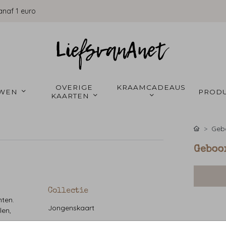
anaf 1 euro
OVERIGE 
KRAAMCADEAUS 
WEN 
PRODU
KAARTEN 
Gebo
Geboo
Collectie
nten.
Jongenskaart
len,