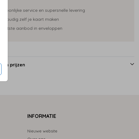
ersoonlijke service en supersnelle levering
envoudig zelf je kaart maken
rootste aanbod in enveloppen
 en prijzen
INFORMATIE
Nieuwe website
Over ons