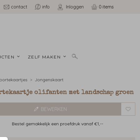
contact
info
Inloggen
0
CTEN 
ZELF MAKEN 
ortekaartjes
Jongenskaart
rtekaartje olifanten met landschap groen
BEWERKEN
Bestel gemakkelijk een proefdruk vanaf €1,--