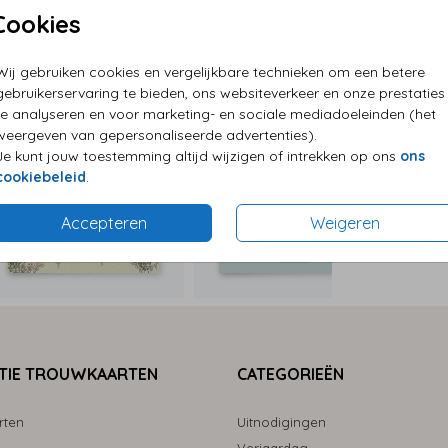
Cookies
P
E
Wij gebruiken cookies en vergelijkbare technieken om een betere
G
gebruikerservaring te bieden, ons websiteverkeer en onze prestaties
te analyseren en voor marketing- en sociale mediadoeleinden (het
weergeven van gepersonaliseerde advertenties).
Je kunt jouw toestemming altijd wijzigen of intrekken op ons
ons
cookiebeleid
.
Formaten
Accepteren
Weigeren
TIE TROUWKAARTEN
CATEGORIEËN
rten
Uitnodigingen
Verjaardag