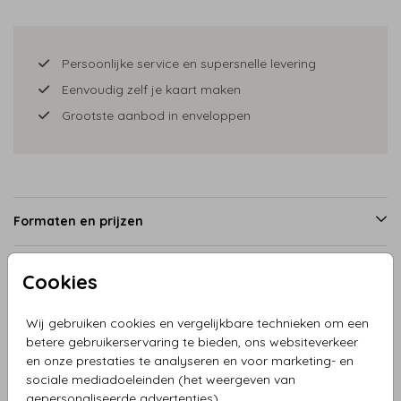
Persoonlijke service en supersnelle levering
Eenvoudig zelf je kaart maken
Grootste aanbod in enveloppen
Formaten en prijzen
Cookies
Productinformatie
Wij gebruiken cookies en vergelijkbare technieken om een
betere gebruikerservaring te bieden, ons websiteverkeer
Omschrijving
en onze prestaties te analyseren en voor marketing- en
Geboortekaartje loopfiets met berken boompjes. Deze
sociale mediadoeleinden (het weergeven van
kaart is naar wens aanpasbaar. In de clipart zijn veel leuke
gepersonaliseerde advertenties).