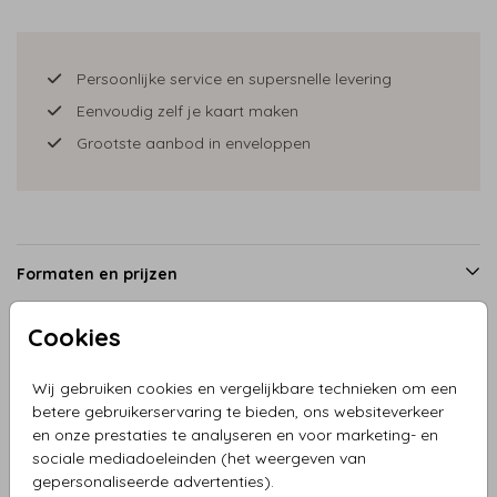
Persoonlijke service en supersnelle levering
Eenvoudig zelf je kaart maken
Grootste aanbod in enveloppen
Formaten en prijzen
Cookies
Productinformatie
Wij gebruiken cookies en vergelijkbare technieken om een
betere gebruikerservaring te bieden, ons websiteverkeer
Omschrijving
en onze prestaties te analyseren en voor marketing- en
sociale mediadoeleinden (het weergeven van
Geboortekaartje kleine eland met bosdieren. De
gepersonaliseerde advertenties).
achtergrond kleur is naar wens aanpasbaar.