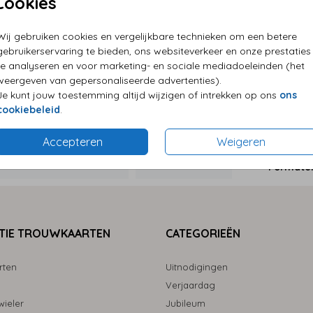
Cookies
Wij gebruiken cookies en vergelijkbare technieken om een betere
P
gebruikerservaring te bieden, ons websiteverkeer en onze prestaties
E
te analyseren en voor marketing- en sociale mediadoeleinden (het
weergeven van gepersonaliseerde advertenties).
G
Je kunt jouw toestemming altijd wijzigen of intrekken op ons
ons
cookiebeleid
.
Accepteren
Weigeren
Formaten
TIE TROUWKAARTEN
CATEGORIEËN
rten
Uitnodigingen
Verjaardag
ieler
Jubileum