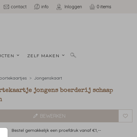
contact
info
Inloggen
0
CTEN 
ZELF MAKEN 
ortekaartjes
Jongenskaart
rtekaartje jongens boerderij schaap
n
BEWERKEN
Bestel gemakkelijk een proefdruk vanaf €1,--