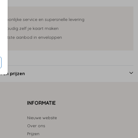
ersoonlijke service en supersnelle levering
envoudig zelf je kaart maken
rootste aanbod in enveloppen
 en prijzen
INFORMATIE
Nieuwe website
Over ons
Prijzen