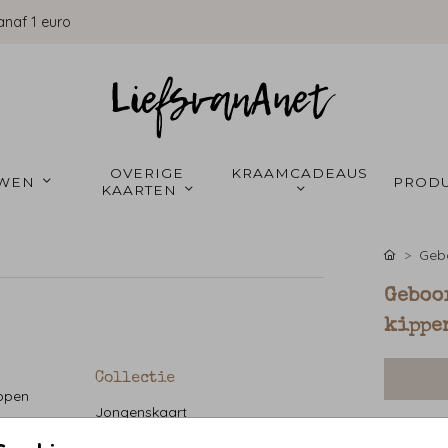
anaf 1 euro
OVERIGE 
KRAAMCADEAUS 
WEN 
PRODU
KAARTEN 
Gebo
Geboo
kippe
Collectie
ippen
Jongenskaart