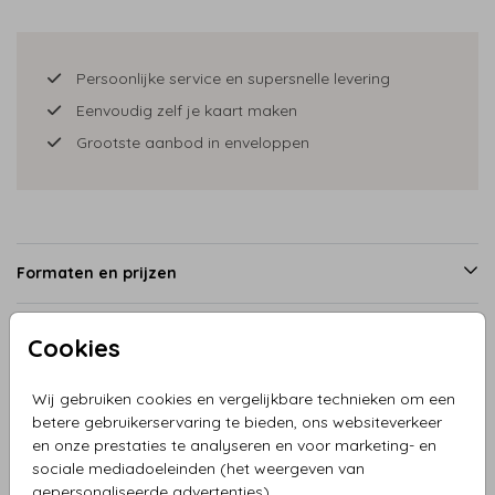
Persoonlijke service en supersnelle levering
Eenvoudig zelf je kaart maken
Grootste aanbod in enveloppen
Formaten en prijzen
Cookies
Productinformatie
Wij gebruiken cookies en vergelijkbare technieken om een
betere gebruikerservaring te bieden, ons websiteverkeer
Omschrijving
en onze prestaties te analyseren en voor marketing- en
Geboortekaartje jongen winter met zusje en hekje, je kunt
sociale mediadoeleinden (het weergeven van
zelf naar wens de kinderen aanpassen in andere kinderen
gepersonaliseerde advertenties).