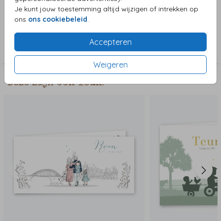
vervangen met illustraties uit de clipart.
Je kunt jouw toestemming altijd wijzigen of intrekken op
ons
ons cookiebeleid
.
Collectie
Accepteren
Jongenskaart
Weigeren
Deze zijn ook leuk!