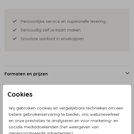
Persoonlijke service en supersnelle levering
Eenvoudig zelf je kaart maken
Grootste aanbod in enveloppen
Formaten en prijzen
Cookies
Productinformatie
Wij gebruiken cookies en vergelijkbare technieken om een
betere gebruikerservaring te bieden, ons websiteverkeer
Omschrijving
en onze prestaties te analyseren en voor marketing- en
Geboortekaartje jongen wandelwagen met ouders en op
sociale mediadoeleinden (het weergeven van
de achtergrond een prachtige stad. De illustraties zijn te
gepersonaliseerde advertenties).