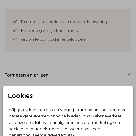
Persoonlijke service en supersnelle levering
Eenvoudig zelf je kaart maken
Grootste aanbod in enveloppen
Formaten en prijzen
Cookies
Productinformatie
Wij gebruiken cookies en vergelijkbare technieken om een
betere gebruikerservaring te bieden, ons websiteverkeer
Omschrijving
en onze prestaties te analyseren en voor marketing- en
Vrolijk en kleurrijk geboortekaartje jongen op strand in een
sociale mediadoeleinden (het weergeven van
uitkijk stoel, lief broertjes staat naast hem op de trap, mooi
gepersonaliseerde advertenties).