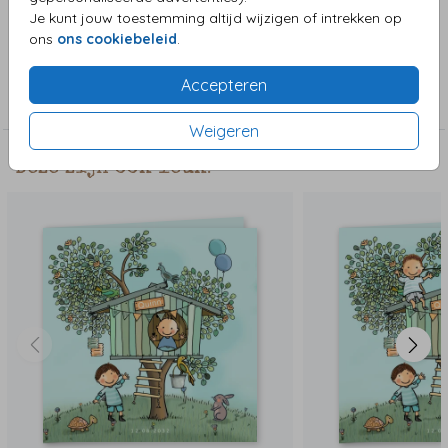
zomerkaartje met vrolijke strandillustraties.
Je kunt jouw toestemming altijd wijzigen of intrekken op
ons
ons cookiebeleid
.
Collectie
Accepteren
Jongenskaart
Weigeren
Deze zijn ook leuk!