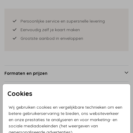
Persoonlijke service en supersnelle levering
Eenvoudig zelf je kaart maken
Grootste aanbod in enveloppen
Formaten en prijzen
Cookies
Productinformatie
Wij gebruiken cookies en vergelijkbare technieken om een
betere gebruikerservaring te bieden, ons websiteverkeer
Omschrijving
en onze prestaties te analyseren en voor marketing- en
Geboortekaartje jongen pipowagen met broertje en
sociale mediadoeleinden (het weergeven van
vlaggetjes, mooie achtergrond in blauw en groen gras.
gepersonaliseerde advertenties).