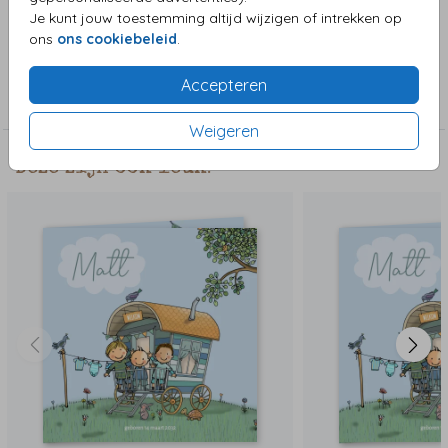
Teksten zijn naar wens aanpasbaar.
Je kunt jouw toestemming altijd wijzigen of intrekken op
ons
ons cookiebeleid
.
Collectie
Accepteren
Jongenskaart
Weigeren
Deze zijn ook leuk!