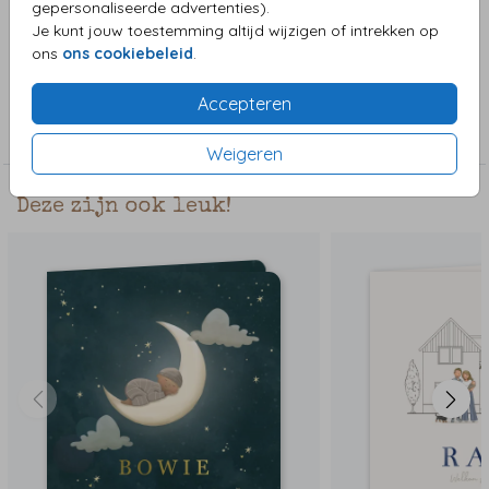
gepersonaliseerde advertenties).
getekende illustratie voor een geboorte. De afbeeldingen
Je kunt jouw toestemming altijd wijzigen of intrekken op
zijn los, uit de clipart staan allerlei varianten.
ons
ons cookiebeleid
.
Collectie
Accepteren
Jongenskaart
Weigeren
Deze zijn ook leuk!