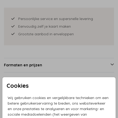
Persoonlijke service en supersnelle levering
Eenvoudig zelf je kaart maken
Grootste aanbod in enveloppen
Formaten en prijzen
Cookies
Productinformatie
Wij gebruiken cookies en vergelijkbare technieken om een
Omschrijving
betere gebruikerservaring te bieden, ons websiteverkeer
en onze prestaties te analyseren en voor marketing- en
Geboortekaartje met baby jongen en lopende ouders met
sociale mediadoeleinden (het weergeven van
zusje. Een nieuwe reis, een nieuw avontuur. Een prachtig