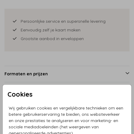
Persoonlijke service en supersnelle levering
Eenvoudig zelf je kaart maken
Grootste aanbod in enveloppen
Formaten en prijzen
Cookies
Productinformatie
Wij gebruiken cookies en vergelijkbare technieken om een
betere gebruikerservaring te bieden, ons websiteverkeer
Omschrijving
en onze prestaties te analyseren en voor marketing- en
Een prachtig geboortekaartje voor een derde kindje, baby
sociale mediadoeleinden (het weergeven van
jongen op tak met zus en broertje. Kleine vlinders maken
gepersonaliseerde advertenties).