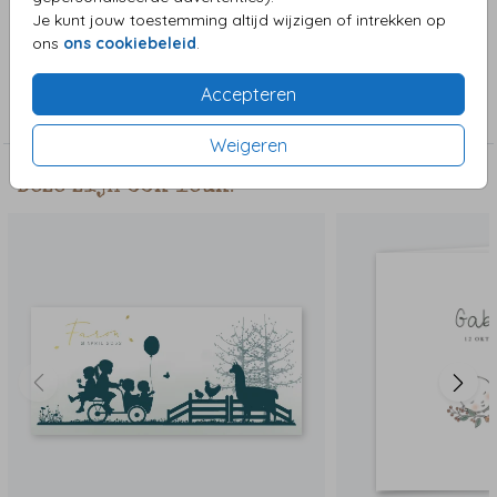
het geheel af.
Je kunt jouw toestemming altijd wijzigen of intrekken op
ons
ons cookiebeleid
.
Collectie
Accepteren
Jongenskaart
Weigeren
Deze zijn ook leuk!