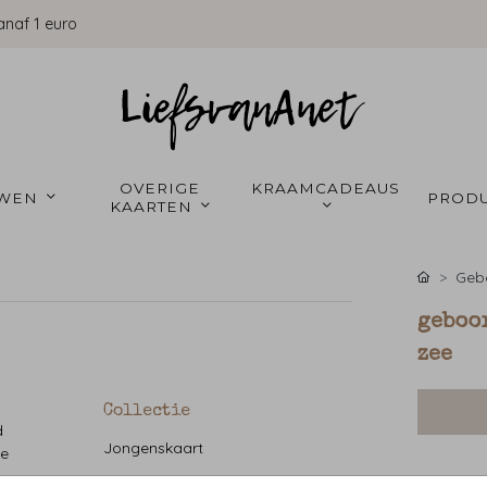
anaf 1 euro
OVERIGE 
KRAAMCADEAUS 
WEN 
PRODU
KAARTEN 
Gebo
geboor
zee
Collectie
d
Jongenskaart
de