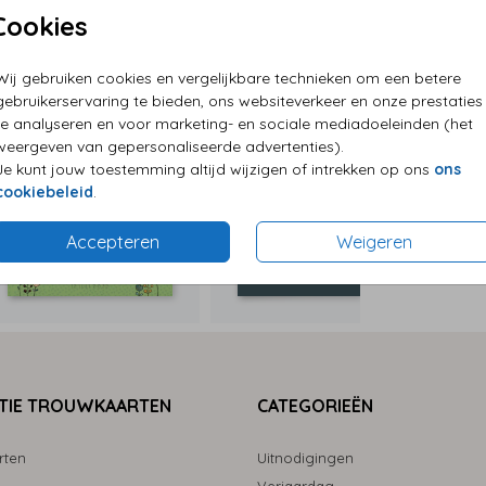
Cookies
P
Wij gebruiken cookies en vergelijkbare technieken om een betere
E
gebruikerservaring te bieden, ons websiteverkeer en onze prestaties
te analyseren en voor marketing- en sociale mediadoeleinden (het
G
weergeven van gepersonaliseerde advertenties).
Je kunt jouw toestemming altijd wijzigen of intrekken op ons
ons
cookiebeleid
.
Accepteren
Weigeren
Formaten
TIE TROUWKAARTEN
CATEGORIEËN
rten
Uitnodigingen
Verjaardag