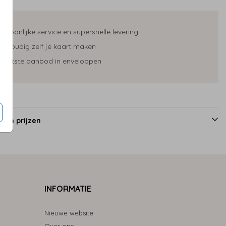
ersoonlijke service en supersnelle levering
envoudig zelf je kaart maken
rootste aanbod in enveloppen
 en prijzen
INFORMATIE
Nieuwe website
Over ons