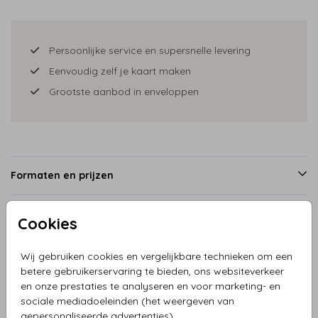
Persoonlijke service en supersnelle levering
Eenvoudig zelf je kaart maken
Grootste aanbod in enveloppen
Formaten en prijzen
Cookies
Productinformatie
Wij gebruiken cookies en vergelijkbare technieken om een
betere gebruikerservaring te bieden, ons websiteverkeer
Omschrijving
en onze prestaties te analyseren en voor marketing- en
Een liefdevolle illustratie van een baby jongen in ledikant
sociale mediadoeleinden (het weergeven van
roze met broer en zus Knuffels, schoentjes en vlaggetjes
gepersonaliseerde advertenties).