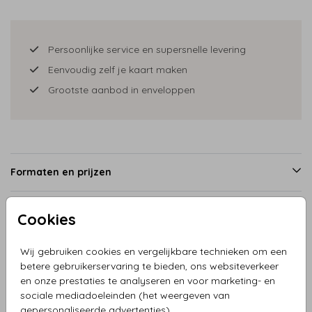
Persoonlijke service en supersnelle levering
Eenvoudig zelf je kaart maken
Grootste aanbod in enveloppen
Formaten en prijzen
Cookies
Productinformatie
Wij gebruiken cookies en vergelijkbare technieken om een
betere gebruikerservaring te bieden, ons websiteverkeer
Omschrijving
en onze prestaties te analyseren en voor marketing- en
Geboortekaartje jongen in kruiwagen met twee broertjes
sociale mediadoeleinden (het weergeven van
en zusje. In de clipart staan ook andere kindjes. Zo kun je
gepersonaliseerde advertenties).