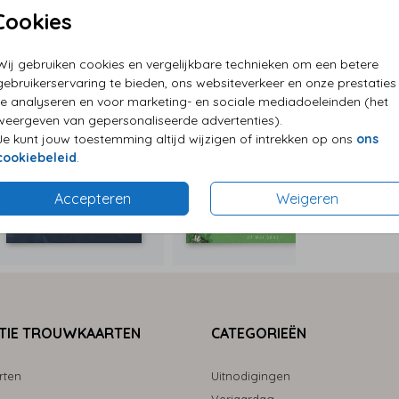
Cookies
P
Wij gebruiken cookies en vergelijkbare technieken om een betere
E
gebruikerservaring te bieden, ons websiteverkeer en onze prestaties
te analyseren en voor marketing- en sociale mediadoeleinden (het
G
weergeven van gepersonaliseerde advertenties).
Je kunt jouw toestemming altijd wijzigen of intrekken op ons
ons
cookiebeleid
.
Accepteren
Weigeren
Formaten
TIE TROUWKAARTEN
CATEGORIEËN
rten
Uitnodigingen
Verjaardag