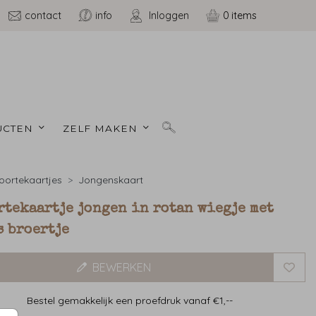
contact
info
Inloggen
0
CTEN 
ZELF MAKEN 
ortekaartjes
Jongenskaart
rtekaartje jongen in rotan wiegje met
s broertje
BEWERKEN
Bestel gemakkelijk een proefdruk vanaf €1,--