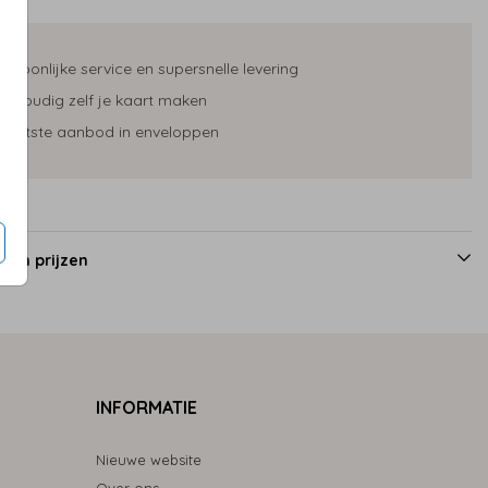
ersoonlijke service en supersnelle levering
envoudig zelf je kaart maken
rootste aanbod in enveloppen
 en prijzen
INFORMATIE
Nieuwe website
Over ons