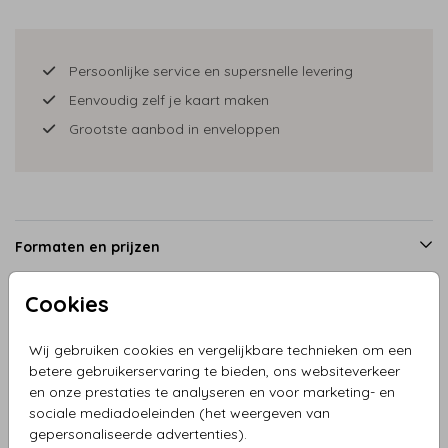
Persoonlijke service en supersnelle levering
Eenvoudig zelf je kaart maken
Grootste aanbod in enveloppen
Formaten en prijzen
Cookies
Productinformatie
Wij gebruiken cookies en vergelijkbare technieken om een
betere gebruikerservaring te bieden, ons websiteverkeer
Omschrijving
en onze prestaties te analyseren en voor marketing- en
sociale mediadoeleinden (het weergeven van
Geboortekaartje jongen fietsje met aanhanger zusje.
gepersonaliseerde advertenties).
Teksten zijn naar wens aanpasbaar.