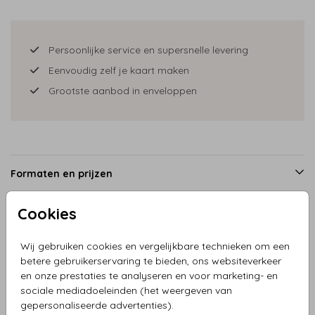
Persoonlijke service en supersnelle levering
Eenvoudig zelf je kaart maken
Grootste aanbod in enveloppen
Formaten en prijzen
Cookies
Productinformatie
Wij gebruiken cookies en vergelijkbare technieken om een
betere gebruikerservaring te bieden, ons websiteverkeer
Omschrijving
en onze prestaties te analyseren en voor marketing- en
sociale mediadoeleinden (het weergeven van
Geboortekaartje jongen en broertje tipi tent groen met
gepersonaliseerde advertenties).
vlaggetjes en watercolor