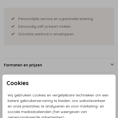
Persoonlijke service en supersnelle levering
Eenvoudig zelf je kaart maken
Grootste aanbod in enveloppen
Formaten en prijzen
Cookies
Productinformatie
Wij gebruiken cookies en vergelijkbare technieken om een
betere gebruikerservaring te bieden, ons websiteverkeer
Omschrijving
en onze prestaties te analyseren en voor marketing- en
Geboortekaartje jongen en broertjes met kruiwagen herfst.
sociale mediadoeleinden (het weergeven van
Alle illustraties zijn los dus je kunt ze naar wens verplaatsen
gepersonaliseerde advertenties).