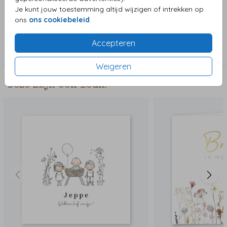
toegevoegd zoals een eekhoorn, ree, slak en egeltje.
Je kunt jouw toestemming altijd wijzigen of intrekken op
ons
ons cookiebeleid
.
Collectie
Accepteren
Jongenskaart
Weigeren
Deze zijn ook leuk!