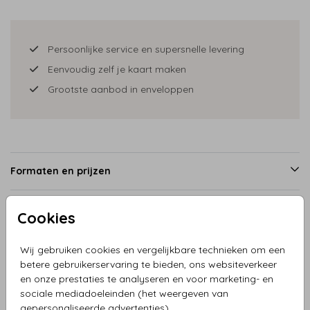
Persoonlijke service en supersnelle levering
Eenvoudig zelf je kaart maken
Grootste aanbod in enveloppen
Formaten en prijzen
Cookies
Productinformatie
Wij gebruiken cookies en vergelijkbare technieken om een
betere gebruikerservaring te bieden, ons websiteverkeer
Omschrijving
en onze prestaties te analyseren en voor marketing- en
Prachtig geillustreerd geboortekaartje van een jongen en
sociale mediadoeleinden (het weergeven van
broertje in kar met herfst achtergrond. Lieve bosdieren zijn
gepersonaliseerde advertenties).