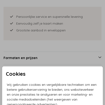
Persoonlijke service en supersnelle levering
Eenvoudig zelf je kaart maken
Grootste aanbod in enveloppen
Formaten en prijzen
Cookies
Productinformatie
Wij gebruiken cookies en vergelijkbare technieken om een
betere gebruikerservaring te bieden, ons websiteverkeer
Omschrijving
en onze prestaties te analyseren en voor marketing- en
Geboortekaartje jongen en broertje en zusje met
sociale mediadoeleinden (het weergeven van
kruiwagen herfst. Alle illustraties zijn los dus je kunt ze naar
gepersonaliseerde advertenties).