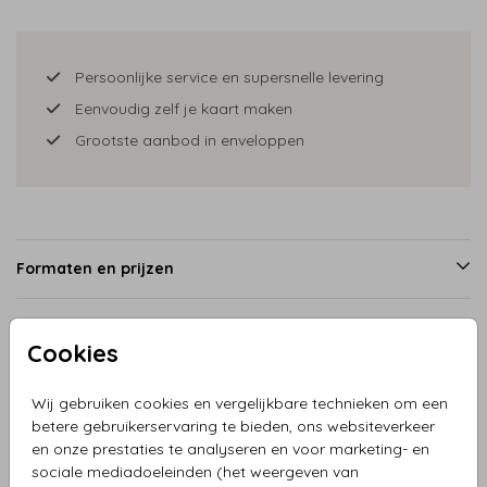
Persoonlijke service en supersnelle levering
Eenvoudig zelf je kaart maken
Grootste aanbod in enveloppen
Formaten en prijzen
Cookies
Productinformatie
Wij gebruiken cookies en vergelijkbare technieken om een
Omschrijving
betere gebruikerservaring te bieden, ons websiteverkeer
en onze prestaties te analyseren en voor marketing- en
Geboortekaartje herfst broertje in houten kar met zusje en
sociale mediadoeleinden (het weergeven van
grote broer. Blaadjes vallen naar beneden, leuke