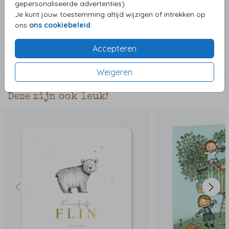
gepersonaliseerde advertenties).
paddestoelen, konijntje en slakjes maken het kaartje
Je kunt jouw toestemming altijd wijzigen of intrekken op
helemaal herfst.
ons
ons cookiebeleid
.
Collectie
Accepteren
Jongenskaart
Weigeren
Deze zijn ook leuk!