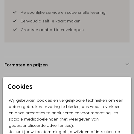
Persoonlijke service en supersnelle levering
Eenvoudig zelf je kaart maken
Grootste aanbod in enveloppen
Formaten en prijzen
Cookies
Productinformatie
Wij gebruiken cookies en vergelijkbare technieken om een
Omschrijving
betere gebruikerservaring te bieden, ons websiteverkeer
en onze prestaties te analyseren en voor marketing- en
Geboortekaartje folie met walvis met prachtige creatieve
sociale mediadoeleinden (het weergeven van
achtergrond
gepersonaliseerde advertenties).
Je kunt jouw toestemming altijd wijzigen of intrekken op