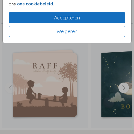
ons
ons cookiebeleid
.
Collectie
Jongenskaart
Accepteren
Weigeren
Deze zijn ook leuk!