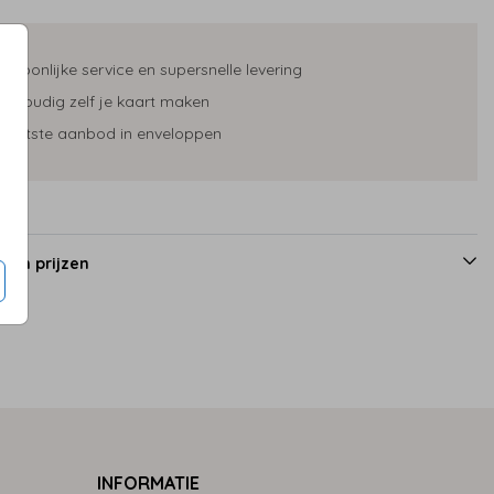
ersoonlijke service en supersnelle levering
envoudig zelf je kaart maken
rootste aanbod in enveloppen
 en prijzen
INFORMATIE