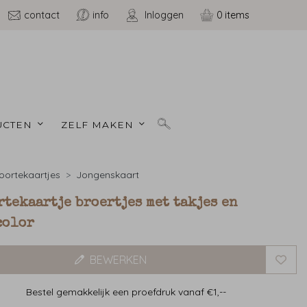
contact
info
Inloggen
0
CTEN 
ZELF MAKEN 
ortekaartjes
Jongenskaart
tekaartje broertjes met takjes en
color
BEWERKEN
Bestel gemakkelijk een proefdruk vanaf €1,--