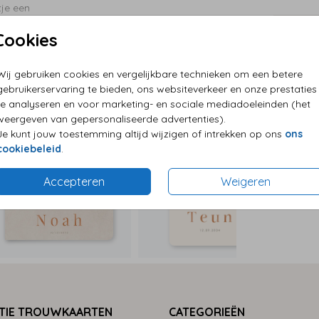
tje een
ndje,
Cookies
t
P
E
e
Wij gebruiken cookies en vergelijkbare technieken om een betere
egantie.
G
gebruikerservaring te bieden, ons websiteverkeer en onze prestaties
te analyseren en voor marketing- en sociale mediadoeleinden (het
weergeven van gepersonaliseerde advertenties).
Je kunt jouw toestemming altijd wijzigen of intrekken op ons
ons
cookiebeleid
.
Formaten
Accepteren
Weigeren
TIE TROUWKAARTEN
CATEGORIEËN