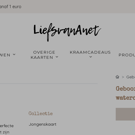
anaf 1 euro
OVERIGE 
KRAAMCADEAUS 
WEN 
PRODU
KAARTEN 
Gebo
Geboor
water
Collectie
Jongenskaart
erfecte
 zijn