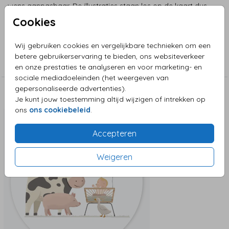
wens aanpasbaar. De illustraties staan los op de kaart dus
je kunt deze schuiven, verwijderen of vergroten.
Cookies
Wij gebruiken cookies en vergelijkbare technieken om een
Collectie
betere gebruikerservaring te bieden, ons websiteverkeer
Jongenskaart
en onze prestaties te analyseren en voor marketing- en
sociale mediadoeleinden (het weergeven van
gepersonaliseerde advertenties).
Deze zijn ook leuk!
Je kunt jouw toestemming altijd wijzigen of intrekken op
ons
ons cookiebeleid
.
Sluitzegel
Accepteren
Weigeren