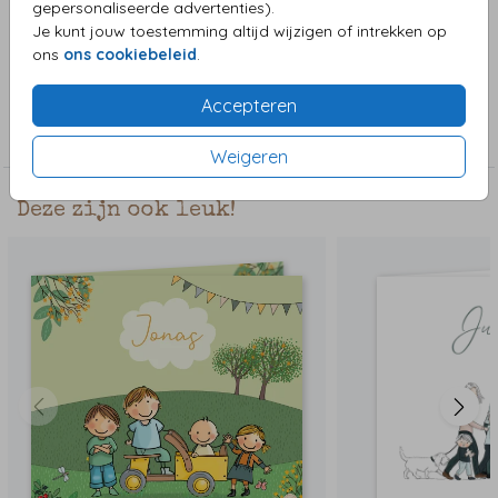
gepersonaliseerde advertenties).
goudlook. Mocht je goudfolie graag willen, laat gerust
Je kunt jouw toestemming altijd wijzigen of intrekken op
weten.
ons
ons cookiebeleid
.
Collectie
Accepteren
Jongenskaart
Weigeren
Deze zijn ook leuk!