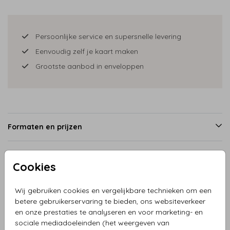
Persoonlijke service en supersnelle levering
Eenvoudig zelf je kaart maken
Grootste aanbod in enveloppen
Formaten en prijzen
Cookies
Productinformatie
Wij gebruiken cookies en vergelijkbare technieken om een
Omschrijving
betere gebruikerservaring te bieden, ons websiteverkeer
en onze prestaties te analyseren en voor marketing- en
Geboortekaartje jongen houten bakfiets met broertje en
sociale mediadoeleinden (het weergeven van
rennend zusje. Let op, dit is geen goudfolie, maar