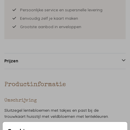
Persoonlijke service en supersnelle levering
Eenvoudig zelf je kaart maken
Grootste aanbod in enveloppen
Prijzen
Productinformatie
Omschrijving
Sluitzegel lentebloemen met takjes en past bij de
trouwkaart huisstijl met veldbloemen met lentekleuren.