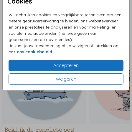
Cookies
Collectie
Sluitzegels
Wij gebruiken cookies en vergelijkbare technieken om een
betere gebruikerservaring te bieden, ons websiteverkeer
en onze prestaties te analyseren en voor marketing- en
Deze zijn ook leuk!
sociale mediadoeleinden (het weergeven van
gepersonaliseerde advertenties).
Sluitzegel
Sluit
Je kunt jouw toestemming altijd wijzigen of intrekken op
ons
ons cookiebeleid
.
Accepteren
Weigeren
Bekijk de complete set!