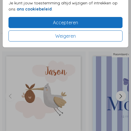
Je kunt jouw toestemming altijd wijzigen of intrekken op
ons
ons cookiebeleid
.
Collectie
Accepteren
Ramboorden - dubbel/enkel
Weigeren
Deze zijn ook leuk!
Raambord du