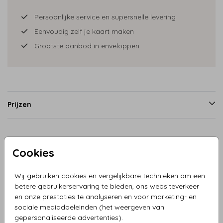
Persoonlijke service en supersnelle levering
Eenvoudig zelf je kaart maken
Grootste aanbod in enveloppen
Prijzen
Productinformatie
Cookies
Omschrijving
Wij gebruiken cookies en vergelijkbare technieken om een
betere gebruikerservaring te bieden, ons websiteverkeer
Raambord tractor met kar broertjes is een kleurrijk en
en onze prestaties te analyseren en voor marketing- en
vrolijk geboortekaartje met een retro voertuig thema. Het is
sociale mediadoeleinden (het weergeven van
perfect voor jongens of vogels die fan zijn van auto's of
gepersonaliseerde advertenties).
boerderijen.