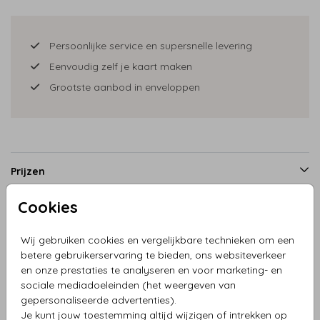
Persoonlijke service en supersnelle levering
Eenvoudig zelf je kaart maken
Grootste aanbod in enveloppen
Prijzen
Cookies
Productinformatie
Wij gebruiken cookies en vergelijkbare technieken om een
betere gebruikerservaring te bieden, ons websiteverkeer
Omschrijving
en onze prestaties te analyseren en voor marketing- en
sociale mediadoeleinden (het weergeven van
Label in kraftlook met baby meisje | 16 stuks
gepersonaliseerde advertenties).
Je kunt jouw toestemming altijd wijzigen of intrekken op