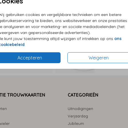
Cookies
P
Wij gebruiken cookies en vergelijkbare technieken om een betere
E
gebruikerservaring te bieden, ons websiteverkeer en onze prestaties
G
te analyseren en voor marketing- en sociale mediadoeleinden (het
weergeven van gepersonaliseerde advertenties).
Je kunt jouw toestemming altijd wijzigen of intrekken op ons
ons
cookiebeleid
.
Accepteren
Weigeren
Prijzen
TIE TROUWKAARTEN
CATEGORIEËN
rten
Uitnodigingen
Verjaardag
ieler
Jubileum