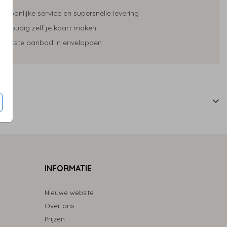
ersoonlijke service en supersnelle levering
envoudig zelf je kaart maken
rootste aanbod in enveloppen
INFORMATIE
Nieuwe website
Over ons
Prijzen