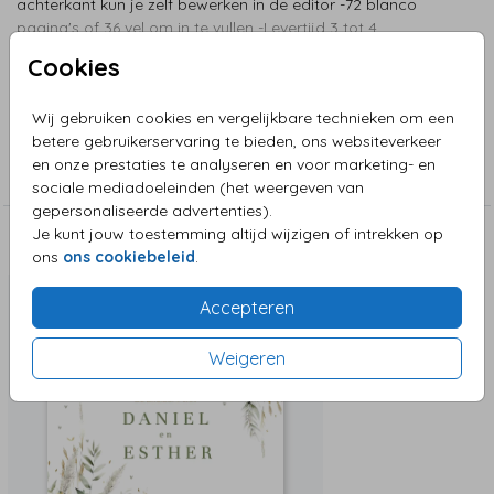
achterkant kun je zelf bewerken in de editor -72 blanco
pagina's of 36 vel om in te vullen -Levertijd 3 tot 4
werkdagen
Cookies
Toon meer
Wij gebruiken cookies en vergelijkbare technieken om een
Collectie
betere gebruikerservaring te bieden, ons websiteverkeer
en onze prestaties te analyseren en voor marketing- en
Gastenboek-bruiloft
sociale mediadoeleinden (het weergeven van
gepersonaliseerde advertenties).
Je kunt jouw toestemming altijd wijzigen of intrekken op
Deze zijn ook leuk!
ons
ons cookiebeleid
.
Accepteren
Weigeren