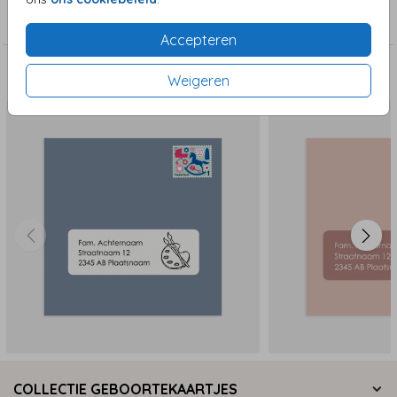
Adresstickers
Accepteren
Deze zijn ook leuk!
Weigeren
COLLECTIE GEBOORTEKAARTJES