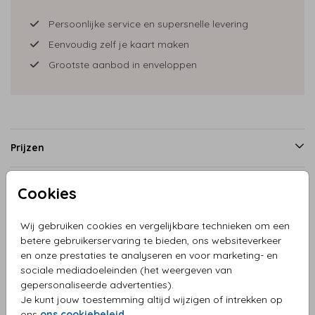
Persoonlijke service en supersnelle levering
Eenvoudig zelf je kaart maken
Grootste aanbod in enveloppen
Prijzen
Cookies
Productinformatie
Wij gebruiken cookies en vergelijkbare technieken om een
betere gebruikerservaring te bieden, ons websiteverkeer
Omschrijving
en onze prestaties te analyseren en voor marketing- en
Adresstickers jungle dieren
sociale mediadoeleinden (het weergeven van
gepersonaliseerde advertenties).
Je kunt jouw toestemming altijd wijzigen of intrekken op
Collectie
ons
ons cookiebeleid
.