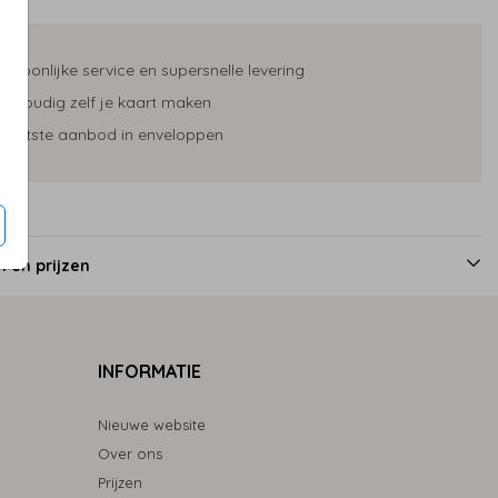
ersoonlijke service en supersnelle levering
envoudig zelf je kaart maken
rootste aanbod in enveloppen
 en prijzen
INFORMATIE
Nieuwe website
Over ons
Prijzen