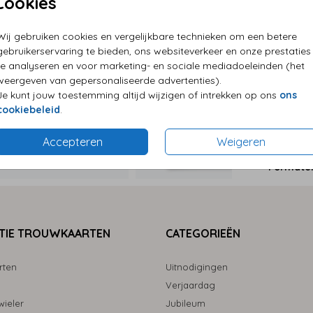
Cookies
Wij gebruiken cookies en vergelijkbare technieken om een betere
P
gebruikerservaring te bieden, ons websiteverkeer en onze prestaties
E
te analyseren en voor marketing- en sociale mediadoeleinden (het
weergeven van gepersonaliseerde advertenties).
G
Je kunt jouw toestemming altijd wijzigen of intrekken op ons
ons
cookiebeleid
.
Accepteren
Weigeren
Formaten
TIE TROUWKAARTEN
CATEGORIEËN
rten
Uitnodigingen
Verjaardag
ieler
Jubileum