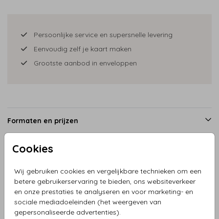
Persoonlijke service en supersnelle levering
Eenvoudig zelf je kaart maken
Grootste aanbod in enveloppen
Formaten en prijzen
Cookies
Productinformatie
Wij gebruiken cookies en vergelijkbare technieken om een
betere gebruikerservaring te bieden, ons websiteverkeer
Omschrijving
en onze prestaties te analyseren en voor marketing- en
sociale mediadoeleinden (het weergeven van
Trouwkaart hout fietsend bruidspaar hartjes, dit is een echt
gepersonaliseerde advertenties).
houten kaartje. Super origineel en bijzonder.