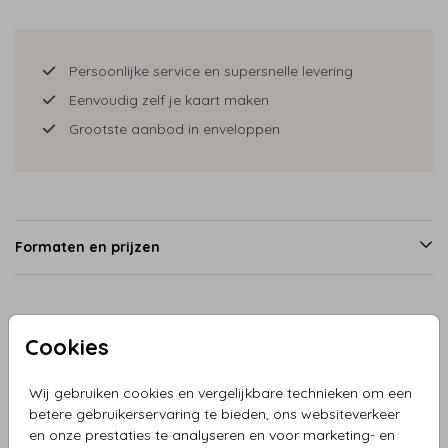
Persoonlijke service en supersnelle levering
Eenvoudig zelf je kaart maken
Grootste aanbod in enveloppen
Formaten en prijzen
Productinformatie
Cookies
Omschrijving
Wij gebruiken cookies en vergelijkbare technieken om een
betere gebruikerservaring te bieden, ons websiteverkeer
Trouwkaart hartje goudlook lijntje met takjes Een
en onze prestaties te analyseren en voor marketing- en
prachtige, stijlvolle trouwkaart met een hartvormig design