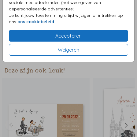
sociale mediadoeleinden (het weergeven van
in goudlook en een subtiel lijntje met takjes. De kaart is
gepersonaliseerde advertenties).
perfect voor een bruiloft met een botanische of bloemrijke
Je kunt jouw toestemming altijd wijzigen of intrekken op
thema. De kaart is ook geschikt voor een chique of stijlvolle
Toon meer
ons
ons cookiebeleid
.
bruiloft.
Accepteren
Collectie
Weigeren
Trouwkaarten
Deze zijn ook leuk!