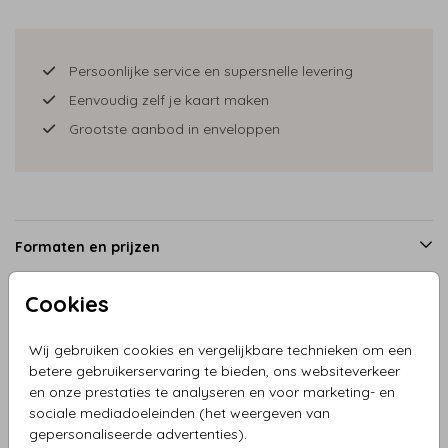
Persoonlijke service en supersnelle levering
Eenvoudig zelf je kaart maken
Grootste aanbod in enveloppen
Formaten en prijzen
Cookies
Productinformatie
Wij gebruiken cookies en vergelijkbare technieken om een
betere gebruikerservaring te bieden, ons websiteverkeer
Omschrijving
en onze prestaties te analyseren en voor marketing- en
sociale mediadoeleinden (het weergeven van
Trouwkaart dubbel met bell air rood met landschap en
gepersonaliseerde advertenties).
boog. De gehele kaart is naar wens aanpasbaar