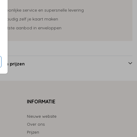
ersoonlijke service en supersnelle levering
envoudig zelf je kaart maken
rootste aanbod in enveloppen
 en prijzen
INFORMATIE
Nieuwe website
Over ons
Prijzen