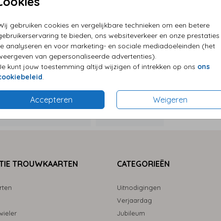
Cookies
P
Wij gebruiken cookies en vergelijkbare technieken om een betere
E
gebruikerservaring te bieden, ons websiteverkeer en onze prestaties
G
te analyseren en voor marketing- en sociale mediadoeleinden (het
weergeven van gepersonaliseerde advertenties).
Je kunt jouw toestemming altijd wijzigen of intrekken op ons
ons
cookiebeleid
.
Accepteren
Weigeren
Formaten
TIE TROUWKAARTEN
CATEGORIEËN
rten
Uitnodigingen
Verjaardag
ieler
Jubileum