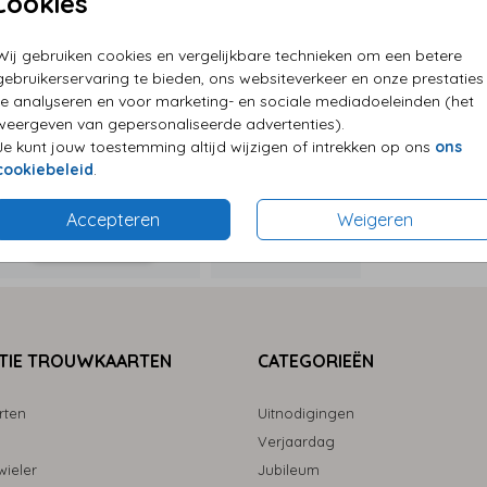
Cookies
P
Wij gebruiken cookies en vergelijkbare technieken om een betere
E
gebruikerservaring te bieden, ons websiteverkeer en onze prestaties
G
te analyseren en voor marketing- en sociale mediadoeleinden (het
weergeven van gepersonaliseerde advertenties).
Je kunt jouw toestemming altijd wijzigen of intrekken op ons
ons
cookiebeleid
.
Accepteren
Weigeren
Formaten
TIE TROUWKAARTEN
CATEGORIEËN
rten
Uitnodigingen
Verjaardag
ieler
Jubileum