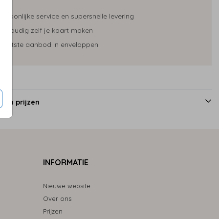
ersoonlijke service en supersnelle levering
envoudig zelf je kaart maken
rootste aanbod in enveloppen
 en prijzen
INFORMATIE
Nieuwe website
Over ons
Prijzen