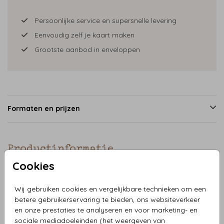
Persoonlijke service en supersnelle levering
Eenvoudig zelf je kaart maken
Grootste aanbod in enveloppen
Formaten en prijzen
Productinformatie
Cookies
Omschrijving
Wij gebruiken cookies en vergelijkbare technieken om een
Wat is er leuker dan een trouwkaart met je de locatie
betere gebruikerservaring te bieden, ons websiteverkeer
erop? Deze Trouwkaart bruidspaar Kasteel Woerden is
en onze prestaties te analyseren en voor marketing- en
precies wat je zoekt! Naar wens kun je zelf de kaart
sociale mediadoeleinden (het weergeven van