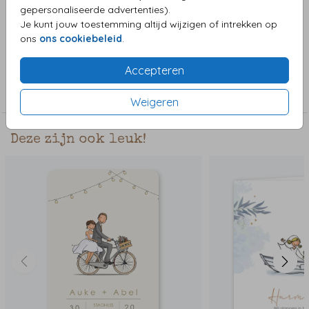
samenstellen met illustraties uit de clipart. Een leuke manier
gepersonaliseerde advertenties).
om je kinderen bij je bruiloft betrokken te laten voelen!
Je kunt jouw toestemming altijd wijzigen of intrekken op
Toon meer
ons
ons cookiebeleid
.
Accepteren
Collectie
Trouwkaarten
Weigeren
Deze zijn ook leuk!